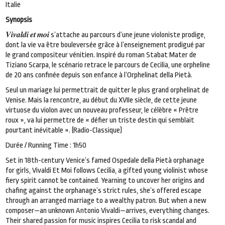
Italie
Synopsis
𝑽𝒊𝒗𝒂𝒍𝒅𝒊 𝒆𝒕 𝒎𝒐𝒊 s’attache au parcours d’une jeune violoniste prodige,
dont la vie va être bouleversée grâce à l’enseignement prodigué par
le grand compositeur vénitien. Inspiré du roman Stabat Mater de
Tiziano Scarpa, le scénario retrace le parcours de Cecilia, une orpheline
de 20 ans confinée depuis son enfance à l’Orphelinat della Pietà.
Seul un mariage lui permettrait de quitter le plus grand orphelinat de
Venise. Mais la rencontre, au début du XVIIe siècle, de cette jeune
virtuose du violon avec un nouveau professeur, le célèbre « Prêtre
roux », va lui permettre de « défier un triste destin qui semblait
pourtant inévitable ». (Radio-Classique)
Durée / Running Time : 1h50
Set in 18th-century Venice’s famed Ospedale della Pietà orphanage
for girls, Vivaldi Et Moi follows Cecilia, a gifted young violinist whose
fiery spirit cannot be contained. Yearning to uncover her origins and
chafing against the orphanage’s strict rules, she’s offered escape
through an arranged marriage to a wealthy patron. But when a new
composer—an unknown Antonio Vivaldi—arrives, everything changes.
Their shared passion for music inspires Cecilia to risk scandal and