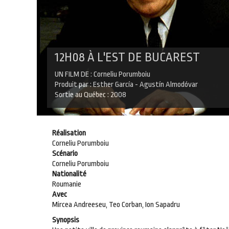
12H08 À L'EST DE BUCAREST
UN FILM DE : Corneliu Porumboiu
Produit par : Esther García - Agustín Almodóvar
Sortie au Québec : 2008
Réalisation
Corneliu Porumboiu
Scénario
Corneliu Porumboiu
Nationalité
Roumanie
Avec
Mircea Andreeseu, Teo Corban, Ion Sapadru
Synopsis